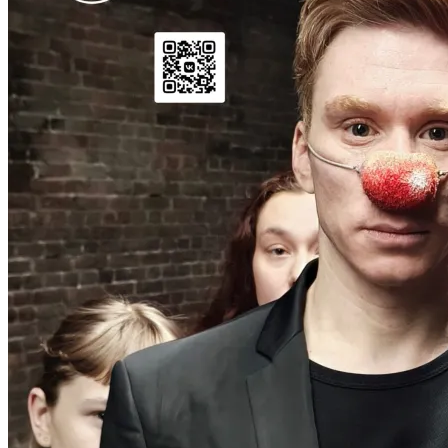
тени отцов
Девочки носят тени отцов Год: 2025 /
показ от 09.02.2025Страна: Россия
(г. Санкт-Петербург)Жанр:
Поэтический спектакльВозраст:
16+Длительность: 52 мин.Режиссёр:
Виталий
Виталий КимАвтор: Евгения Ким
открыть все
Ким
перформанс
платный
Поэзия + перформансНа…
доступ
спектакль
Онегин