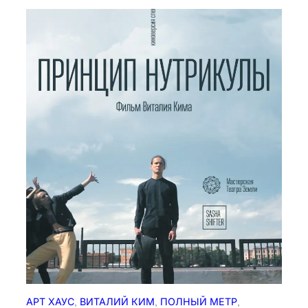
н
о
ч
ь
АРТ ХАУС
, 
ВИТАЛИЙ КИМ
, 
ПОЛНЫЙ МЕТР
, 