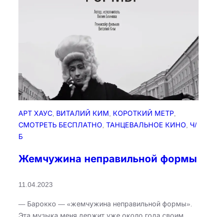
а
ю
щ
и
й
АРТ ХАУС
, 
ВИТАЛИЙ КИМ
, 
КОРОТКИЙ МЕТР
, 
СМОТРЕТЬ БЕСПЛАТНО
, 
ТАНЦЕВАЛЬНОЕ КИНО
, 
Ч/
Б
Жемчужина неправильной формы​
11.04.2023
— Барокко — «жемчужина неправильной формы».
Эта музыка меня держит уже около года своим