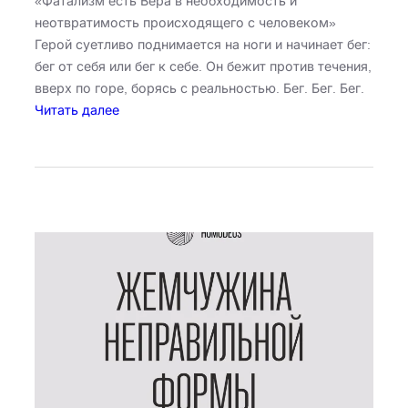
«Фатализм есть Вера в необходимость и
неотвратимость происходящего с человеком»
Герой суетливо поднимается на ноги и начинает бег:
бег от себя или бег к себе. Он бежит против течения,
вверх по горе, борясь с реальностью. Бег. Бег. Бег.
:
Читать далее
Ф
а
т
а
л
и
с
т
.
У
б
е
г