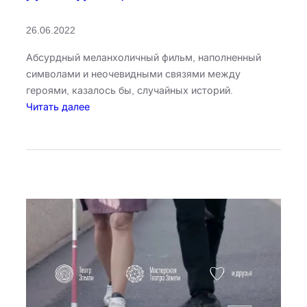
26.06.2022
Абсурдный меланхоличный фильм, наполненный
символами и неочевидными связями между
героями, казалось бы, случайных историй.
:
Читать далее
Д
о
с
в
и
д
а
н
и
я
,
Р