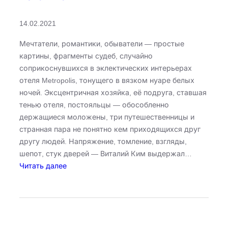
м
н
14.02.2021
а
т
Мечтатели, романтики, обыватели — простые
е
картины, фрагменты судеб, случайно
соприкоснувшихся в эклектических интерьерах
отеля Metropolis, тонущего в вязком нуаре белых
ночей. Эксцентричная хозяйка, её подруга, ставшая
тенью отеля, постояльцы — обособленно
держащиеся моложены, три путешественницы и
странная пара не понятно кем приходящихся друг
другу людей. Напряжение, томление, взгляды,
шепот, стук дверей — Виталий Ким выдержал…
:
Читать далее
Б
е
л
а
я