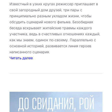
Известный в узких кругах режиссер приглашает в
свой загородный дом друзей, три пары с
принципиально разным укладом жизни, чтобы
обсудить сценарий нового фильма. Безобидная
беседа вскрывает житейские травмы каждого
участника, ведь в счастливых отношениях каждый,
как мы знаем, одинок по-своему. Параллельно с
основной историей, развивается линия героев
написанного сценария.
:
Читать далее
Р
о
я
л
ь
в
ш
а
л