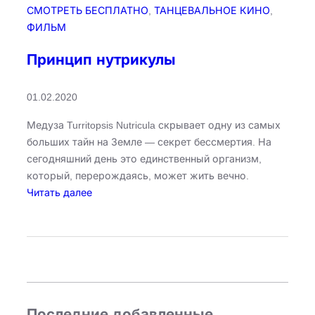
СМОТРЕТЬ БЕСПЛАТНО
, 
ТАНЦЕВАЛЬНОЕ КИНО
, 
ФИЛЬМ
Принцип нутрикулы​
01.02.2020
Медуза Turritopsis Nutricula скрывает одну из самых
больших тайн на Земле — секрет бессмертия. На
сегодняшний день это единственный организм,
который, перерождаясь, может жить вечно.
:
Читать далее
П
р
и
н
ц
и
п
Последние добавленные