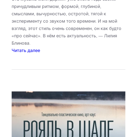
причудливым ритмом, формой, глубиной,
смыслами, вычурностью, остротой, тягой к
эксперименту со звуком того времени. И на мой
взгляд, этот стиль очень современен, он как будто
«про сейчас». В нём есть актуальность, — Лилия
Блинова.
:
Читать далее
Ж
е
м
ч
у
ж
и
н
а
н
е