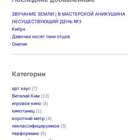
н
у
ЗВУЧАНИЕ ЗЕМЛИ | В МАСТЕРСКОЙ АНИКУШИНА
т
НЕСУЩЕСТВУЮЩИЙ ДЕНЬ №3
р
Кибун
и
Девочки носят тени отцов
к
Онегин
у
л
ы
Категории
арт хаус
(7)
Виталий Ким
(13)
игровое кино
(4)
кинотанец
(1)
короткий метр
(4)
неклассифицируемое
(3)
перформанс
(5)