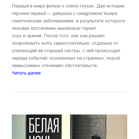
Первый в мире фильм о слепо-глухих. Две истории,
героиня первой — девушка с синдромом Ушера,
генетическим заболеванием, в результате которого
человек постепенно неизбежно теряет
слух и зрение. После того, как она решает
попробовать жить самостоятельно, отдельно от
опекающей ее старшей сестры, с ней происходит
череда событий, основанных на странных, порой
немыслимых стечениях обстоятельств.
:
Читать далее
М
ы
с
л
и
п
ы
л