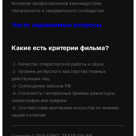
Коллегия профессионалов киноиндустрии,
театрального и танцевального сообщества
Часто задаваемые вопросы
Какие есть критерии фильма?
-1- Качество операторской работы и звука
-2- Уровень актёрского мастерства главных
действующих лиц
-3- Соблюдения законов РФ
-4- Сложность / интересные приемы режиссуры,
хореографии или графики
-5- Соответствие критериям искусства по мнению
нашей коллегии
Copyright © 2023 КИНО, ТЕАТР ONLINE